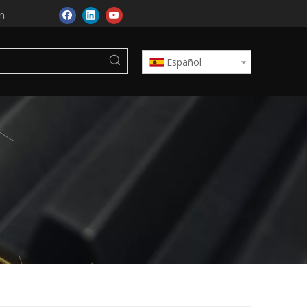
n
Español