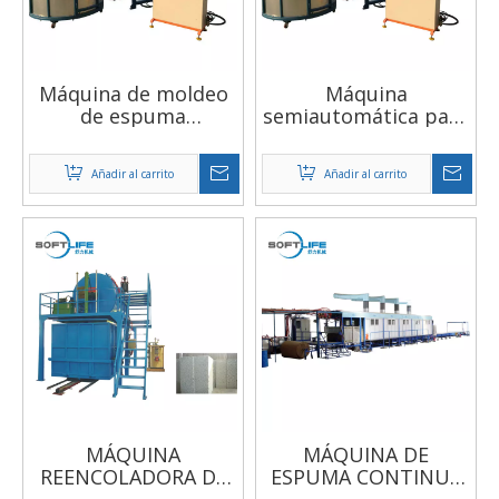
Máquina de moldeo
Máquina
de espuma
semiautomática para
semiautomática,
fabricar esponjas por
cilindro SDA40x50
lotes para fabricar
Añadir al carrito
Añadir al carrito
barato, 3 uds., a
sofás y colchones
granel
MÁQUINA
MÁQUINA DE
REENCOLADORA DE
ESPUMA CONTINUA
ESPUMA
CNC