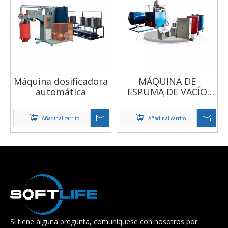
Máquina dosificadora
MÁQUINA DE
automática
ESPUMA DE VACÍO
AUTOMÁTICO CON
DISPOSITIVO DE
Añadir al carrito
Añadir al carrito
PRESIÓN SUPERIOR
Si tiene alguna pregunta, comuníquese con nosotros por