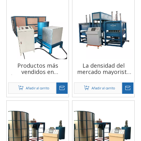
Productos más
La densidad del
vendidos en
mercado mayorista
África/India, la mejor
de China es de 10-50
fábrica de calidad de
kg/m3 de máquina de
Añadir al carrito
Añadir al carrito
espuma de máquina
espuma de
de espuma de
poliuretano
poliuretano, precio
bajo