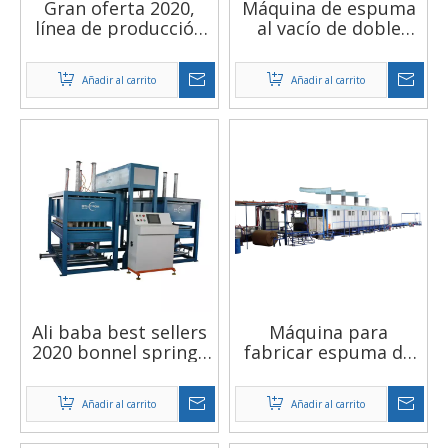
Gran oferta 2020,
Máquina de espuma
línea de producción
al vacío de doble
continua de esponja
moukds, venta al por
CNC, máquina
mayor, fábrica de
Añadir al carrito
Añadir al carrito
automática de
China, industrial
espuma Horizontal
para fabricación de
colchones
Ali baba best sellers
Máquina para
2020 bonnel springs
fabricar espuma de
máquina de espuma
esponja de PU
de poliuretano suave
continua de espuma
Añadir al carrito
Añadir al carrito
CNC para fabricar
colchones