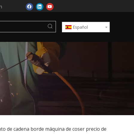
n
Español
nto de cadena borde máquina de coser precio de