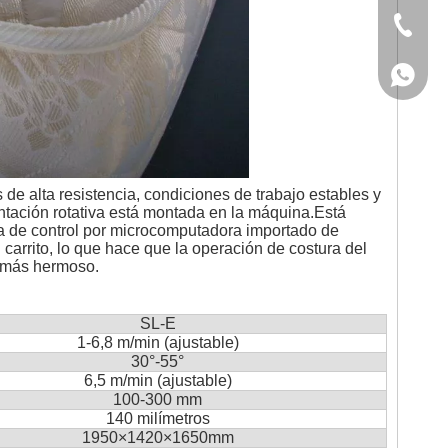
0750-54
WhatsA
WhatsA
e alta resistencia, condiciones de trabajo estables y
entación rotativa está montada en la máquina.Está
a de control por microcomputadora importado de
arrito, lo que hace que la operación de costura del
a más hermoso.
SL-E
1-6,8 m/min (ajustable)
30°-55°
6,5 m/min (ajustable)
100-300 mm
140 milímetros
1950×1420×1650mm