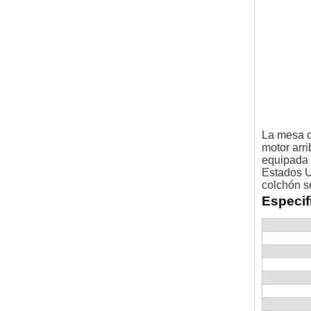
La mesa d
motor arri
equipada 
Estados U
colchón s
Especif