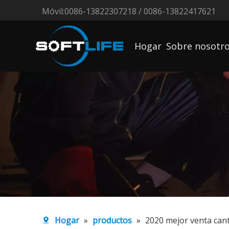
Móvil:0086-13822307218 / 0086-13822417621
Hogar
Sobre nosotr
Hogar
»
productos
»
2020 mejor venta can