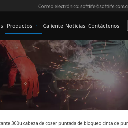
Correo electrónico:
softlife@softlife.com.c
os
Productos
Caliente
Noticias
Contáctenos
tante 300u cabeza de coser puntada de bloqueo cinta de pu