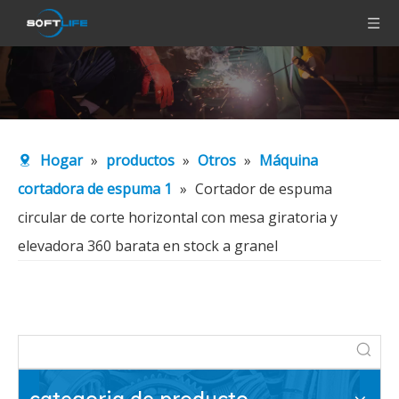
Hogar
»
productos
»
Otros
»
Máquina
cortadora de espuma 1
»
Cortador de espuma
circular de corte horizontal con mesa giratoria y
elevadora 360 barata en stock a granel
categoria de producto