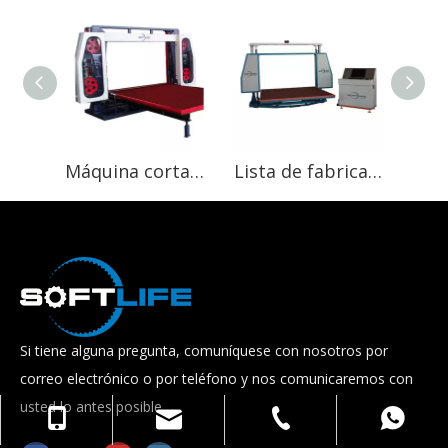
Máquina cortadora de espuma Horizontal, producto en oferta, línea de máquina para fabricar colchones, precio de fábrica
Lista de fabricantes de China Máquina cortadora automática de espuma Shape Slice
Si tiene alguna pregunta, comuníquese con nosotros por
correo electrónico o por teléfono y nos comunicaremos con
usted lo antes posible.
softlife@softlife.com.cn
0086-13822417621
0750-5489338
WhatsApp