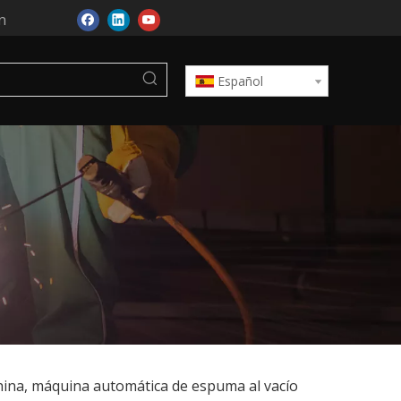
n
Español
china, máquina automática de espuma al vacío