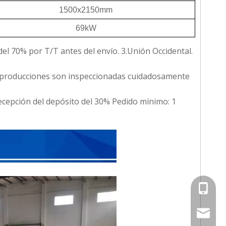
1500x2150mm
69kW
del 70% por T/T antes del envío.
3.Unión Occidental.
s producciones son inspeccionadas cuidadosamente
recepción del depósito del 30%
Pedido mínimo: 1
0086-13
0086-13
softlife