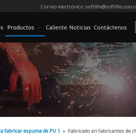
Correo electrónico:
softlife@softlife.com.c
os
Productos
Caliente
Noticias
Contáctenos
a fabricar espuma de PU 1
»
Fabricado en fabricantes de 