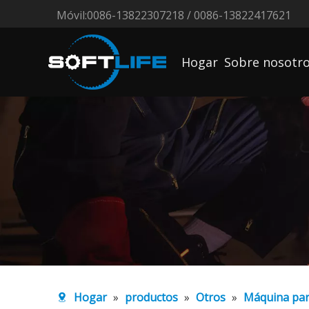
Móvil:0086-13822307218 / 0086-13822417621
Hogar
Sobre nosotr
Hogar
»
productos
»
Otros
»
Máquina par