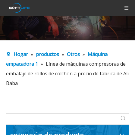
Hogar
»
productos
»
Otros
»
Máquina
empacadora 1
»
Línea de máquinas compresoras de
embalaje de rollos de colchón a precio de fábrica de Ali
Baba
categoria de producto