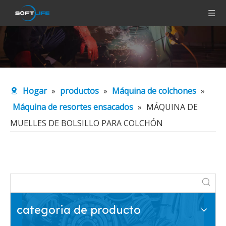
Hogar
»
productos
»
Máquina de colchones
»
Máquina de resortes ensacados
»
MÁQUINA DE
MUELLES DE BOLSILLO PARA COLCHÓN
categoria de producto