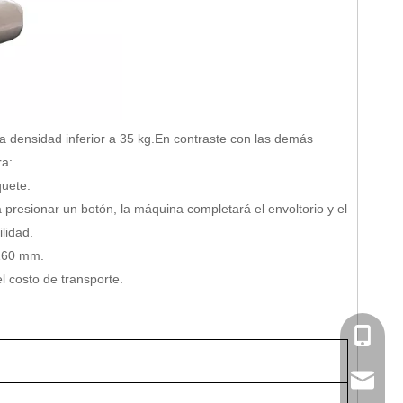
 densidad inferior a 35 kg.En contraste con las demás
ra:
quete.
a presionar un botón, la máquina completará el envoltorio y el
lidad.
 160 mm.
l costo de transporte.
0086-13
0086-13
softlife