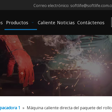
Correo electrónico:
softlife@softlife.com.c
os
Productos
Caliente
Noticias
Contáctenos
pacadora 1
»
Máquina caliente directa del paquete del roll