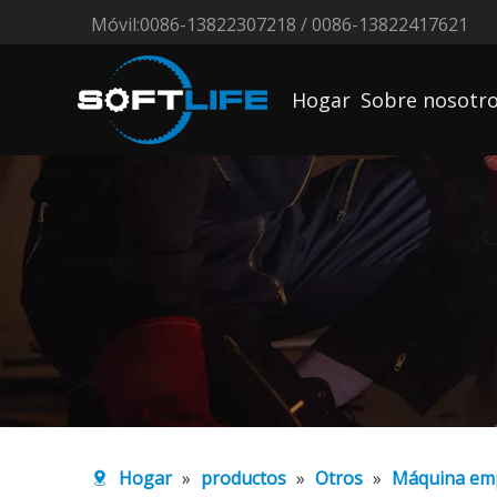
Móvil:0086-13822307218 / 0086-13822417621
Hogar
Sobre nosotr
Hogar
»
productos
»
Otros
»
Máquina em