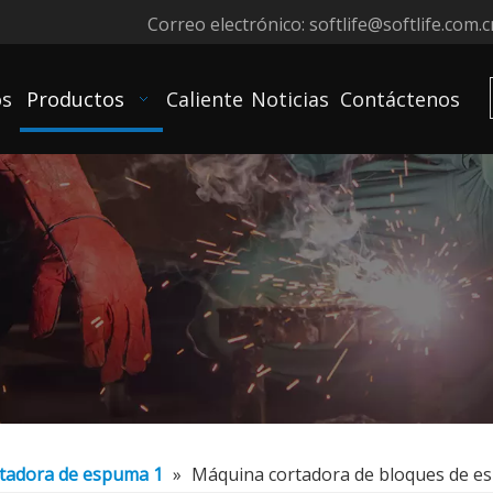
Correo electrónico:
softlife@softlife.com.c
os
Productos
Caliente
Noticias
Contáctenos
tadora de espuma 1
»
Máquina cortadora de bloques de es