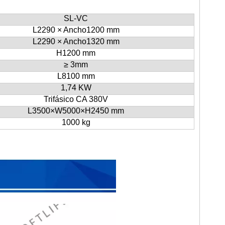
SL-VC
L2290 × Ancho
1200 mm
L2290 × Ancho
1320 mm
H
1200 mm
≥
3mm
L
8100 mm
1,74 KW
Trifásico CA 380V
L3500×W5000×H
2450 mm
1000 kg