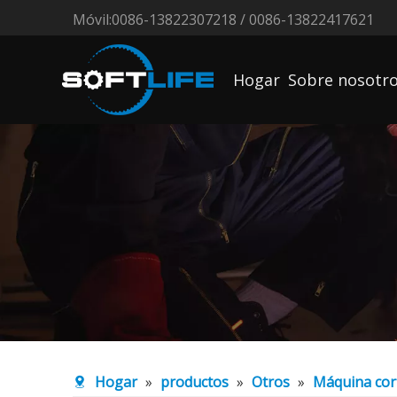
Móvil:0086-13822307218 / 0086-13822417621
Hogar
Sobre nosotr
Hogar
»
productos
»
Otros
»
Máquina cor