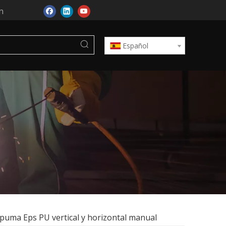
n
Español
puma Eps PU vertical y horizontal manual