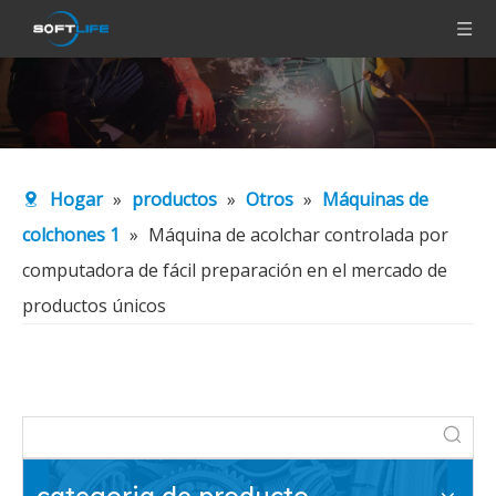
Hogar
»
productos
»
Otros
»
Máquinas de
colchones 1
»
Máquina de acolchar controlada por
computadora de fácil preparación en el mercado de
productos únicos
categoria de producto