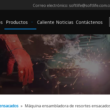
Correo electrónico:
softlife@softlife.com.c
os
Productos
Caliente
Noticias
Contáctenos
 ensacados
»
Máquina ensambladora de resortes ensacado