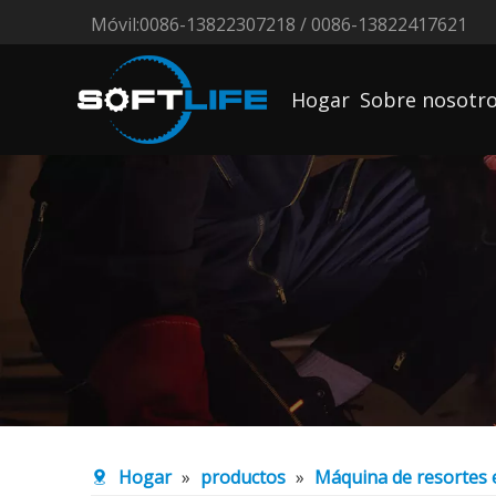
Móvil:0086-13822307218 / 0086-13822417621
Hogar
Sobre nosotr
Hogar
»
productos
»
Máquina de resortes