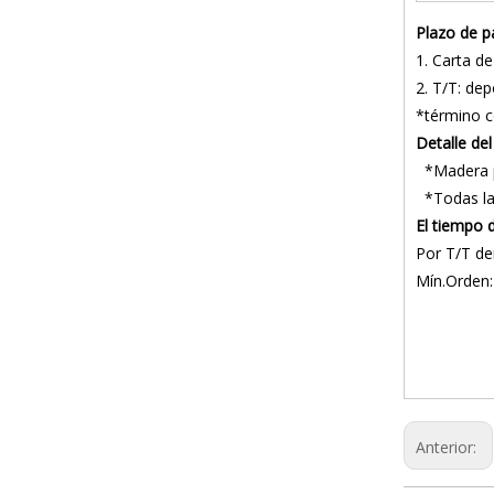
Plazo de p
1. Carta de 
2. T/T: de
*término 
Detalle de
*Madera pe
*Todas las
El tiempo 
Por T/T de
Mín.Orden:
Máquina en
Montaje de r
máquina enro
Anterior: