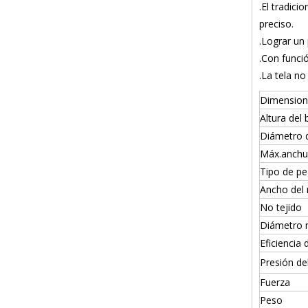
.El tradici
preciso.
.Lograr un 
.Con funció
.La tela n
Dimension
Altura del b
Diámetro d
Máx.anchur
Tipo de p
Ancho del 
No tejido
Diámetro m
Eficiencia 
Presión del
Fuerza
Peso