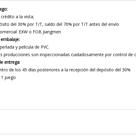
ago:
crédito a la vista;
pósito del 30% por T/T, saldo del 70% por T/T antes del envío
comercial: EXW o FOB Jiangmen
l embalaje:
rlada y película de PVC.
 producciones son inspeccionadas cuidadosamente por control de ca
de entrega
:
ntro de los 45 días posteriores a la recepción del depósito del 30%
 1 juego
sambladora
esortes ensacados
lladora de resortes ensacados