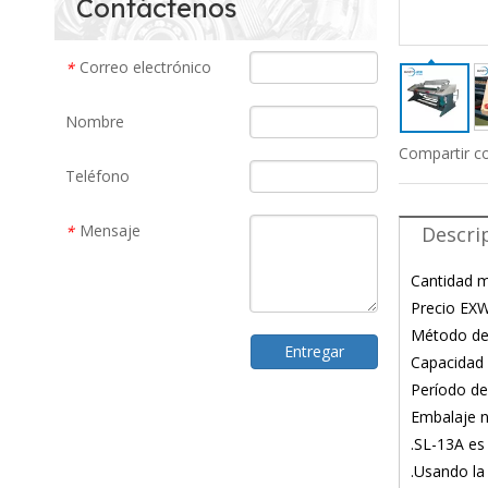
Contáctenos
Correo electrónico
*
Nombre
Compartir c
Teléfono
Mensaje
Descri
*
Cantidad m
Precio EXW
Método de 
Entregar
Capacidad 
Período de
Embalaje n
.SL-13A es
.Usando la 