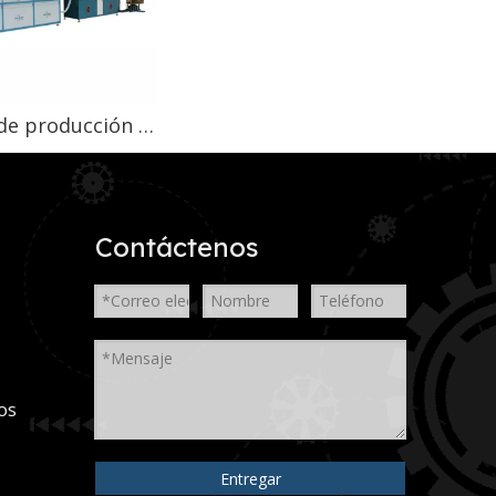
Línea de producción de resortes embolsados ​​para automóviles
Contáctenos
os
Entregar