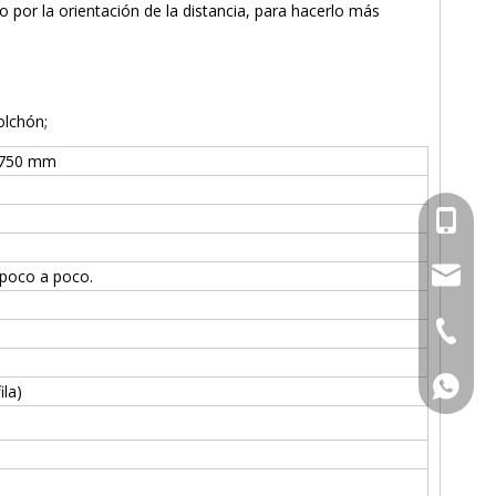
o por la orientación de la distancia, para hacerlo más
olchón;
1750 mm
0086-13
0086-13
softlife
 poco a poco.
0750-54
WhatsA
ila)
WhatsA