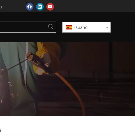
n
Español
s