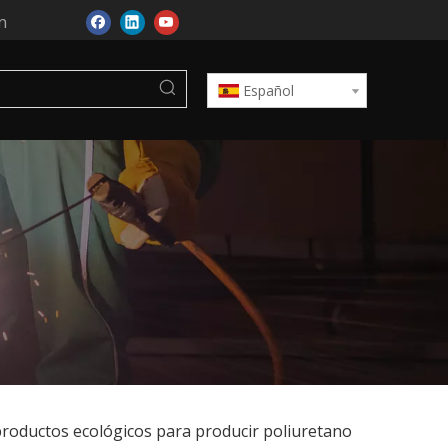
n
Español
roductos ecológicos para producir poliuretano