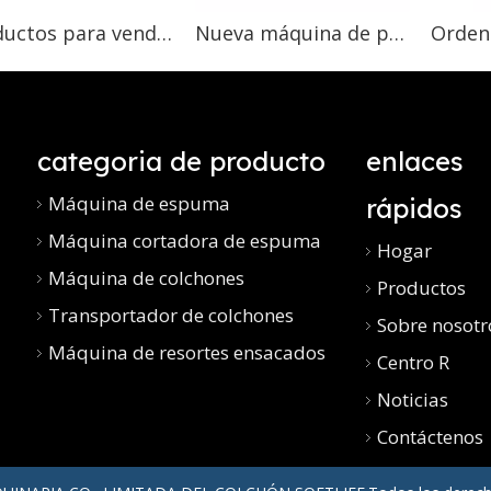
Productos para vender en línea la máquina de espuma al vacío de doble moukds automática más vendida en línea
Nueva máquina de permeabilidad al aire hecha a medida para fabricar espuma de poliuretano
categoria de producto
enlaces
Máquina de espuma
rápidos
Máquina cortadora de espuma
Hogar
Máquina de colchones
Productos
Transportador de colchones
Sobre nosotr
Máquina de resortes ensacados
Centro R
Noticias
Contáctenos