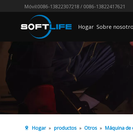
Móvil:0086-13822307218 / 0086-13822417621
Hogar
Sobre nosotr
Hogar
»
productos
»
Otros
»
Máquina de