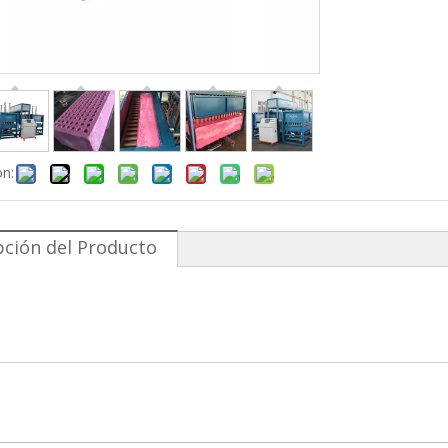
on:
pción del Producto
a para fabricar tableros de espuma de PVC
a para fabricar camas de resortes
a de espuma continua