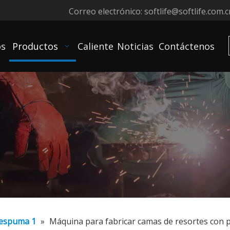
Correo electrónico:
softlife@softlife.com.c
os
Productos
Caliente
Noticias
Contáctenos
 espuma 1
»
Máquina para fabricar camas de resortes con p