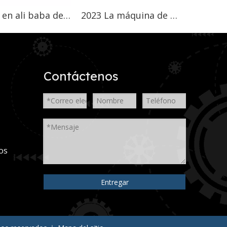
Orden en ali baba de china Máquina de espuma al vacío de elevación automática hecha en china
2023 La máquina de espuma al vacío más grande de doble moukds automática de alta calidad con función de parte superior plana
Contáctenos
os
Entregar