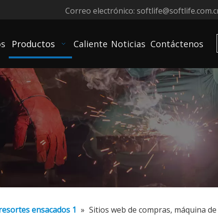
Correo electrónico:
softlife@softlife.com.c
os
Productos
Caliente
Noticias
Contáctenos
resortes ensacados 1
»
Sitios web de compras, máquina de