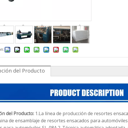
on:
pción del Producto
ón del Producto:
1.La línea de producción de resortes ensa
ina de ensamblaje de resortes ensacados para automóviles
 para automóviles SL-08A.2. Técnica automática adoptada, p