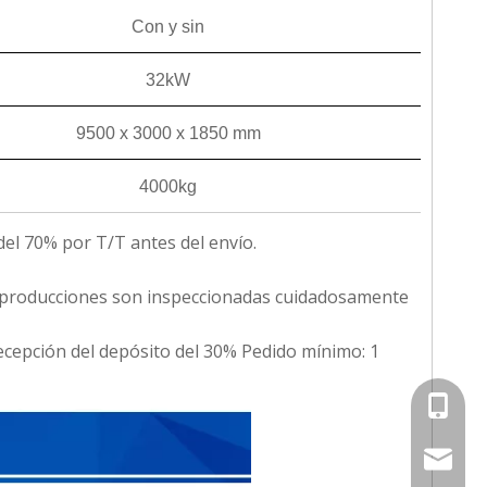
Con y sin
32kW
9500 x 3000 x 1850 mm
4000kg
del 70% por T/T antes del envío.
s producciones son inspeccionadas cuidadosamente
recepción del depósito del 30%
Pedido mínimo: 1
0086-13
0086-13
softlife