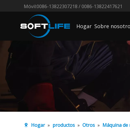
Móvil:0086-13822307218 / 0086-13822417621
Hogar
Sobre nosotr
Hogar
»
productos
»
Otros
»
Máquina de 