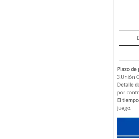
D
Plazo de 
3.Unión O
Detalle d
por contr
El tiempo
juego.