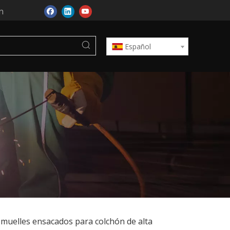
n
Español
 muelles ensacados para colchón de alta