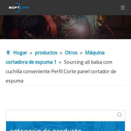
Hogar
»
productos
»
Otros
»
Máquina
cortadora de espuma 1
»
Sourcing ali baba com
cuchilla conveniente Perfil Corte panel cortador de
espuma
categoria de producto