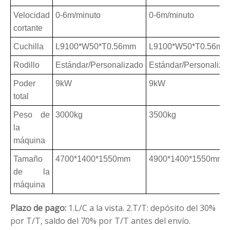
Velocidad
0-6m/minuto
0-6m/minuto
cortante
Cuchilla
L9100*W50*T0.56mm
L9100*W50*T0.56mm
Rodillo
Estándar/Personalizado
Estándar/Personaliza
Poder
9kW
9kW
total
Peso de
3000kg
3500kg
la
máquina
Tamaño
4700*1400*1550mm
4900*1400*1550mm
de la
máquina
Plazo de pago:
1.L/C a la vista.
2.T/T: depósito del 30%
por T/T, saldo del 70% por T/T antes del envío.