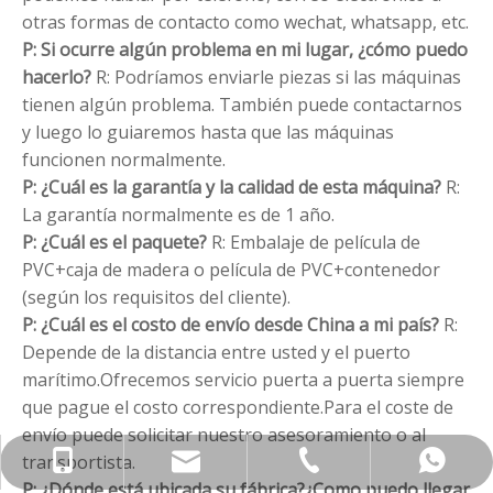
otras formas de contacto como wechat, whatsapp, etc.
P: Si ocurre algún problema en mi lugar, ¿cómo puedo
hacerlo?
R: Podríamos enviarle piezas si las máquinas
tienen algún problema. También puede contactarnos
y luego lo guiaremos hasta que las máquinas
funcionen normalmente.
P: ¿Cuál es la garantía y la calidad de esta máquina?
R:
La garantía normalmente es de 1 año.
P: ¿Cuál es el paquete?
R: Embalaje de película de
PVC+caja de madera o película de PVC+contenedor
(según los requisitos del cliente).
P: ¿Cuál es el costo de envío desde China a mi país?
R:
Depende de la distancia entre usted y el puerto
marítimo.Ofrecemos servicio puerta a puerta siempre
que pague el costo correspondiente.Para el coste de
envío puede solicitar nuestro asesoramiento o al
transportista.
softlife@softlife.com.cn
0086-13822417621
0750-5489338
WhatsApp
P: ¿Dónde está ubicada su fábrica?¿Como puedo llegar