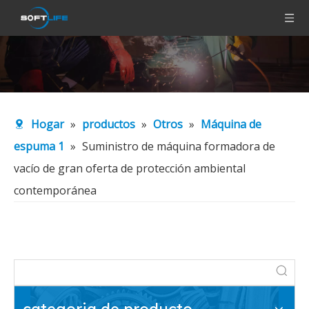
Hogar
»
productos
»
Otros
»
Máquina de
espuma 1
»
Suministro de máquina formadora de
vacío de gran oferta de protección ambiental
contemporánea
categoria de producto