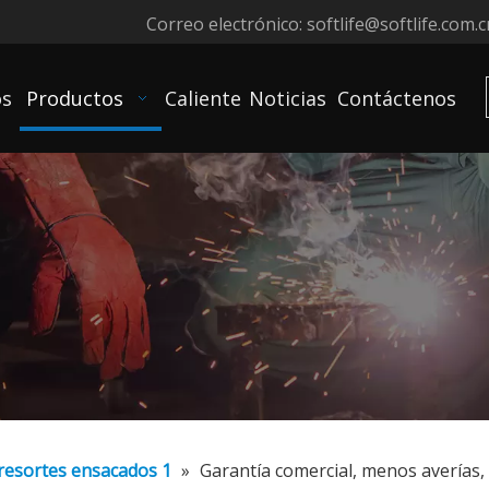
Correo electrónico:
softlife@softlife.com.c
os
Productos
Caliente
Noticias
Contáctenos
resortes ensacados 1
»
Garantía comercial, menos averías