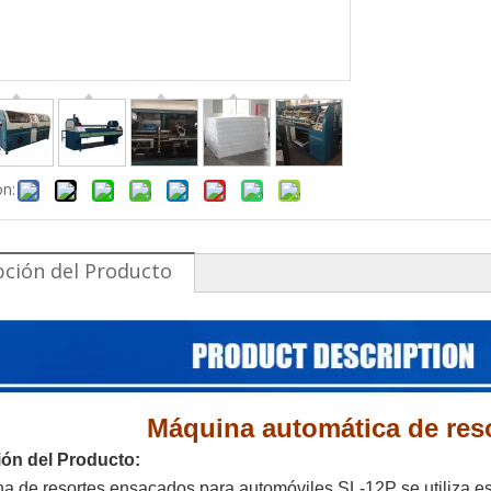
on:
pción del Producto
Máquina automática de res
ión del Producto:
a de resortes ensacados para automóviles SL-12P se utiliza e