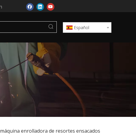
n
Español
, máquina enrolladora de resortes ensacados