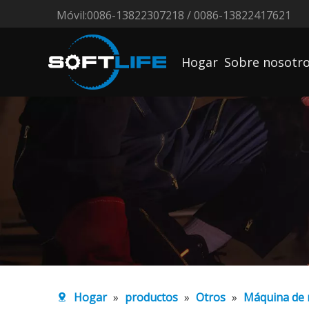
Móvil:0086-13822307218 / 0086-13822417621
Hogar
Sobre nosotr
Hogar
»
productos
»
Otros
»
Máquina de 