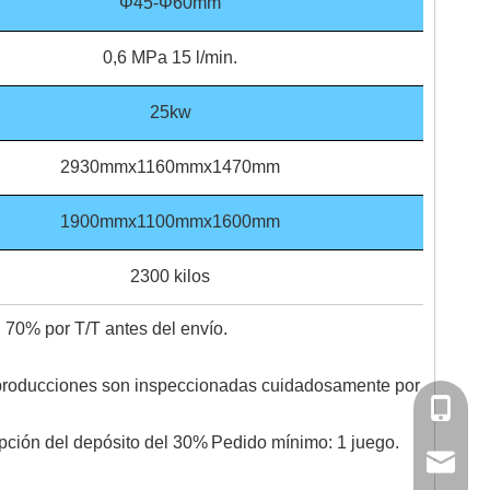
Φ45-Φ60mm
0,6 MPa 15 l/min.
25kw
2930mmx1160mmx1470mm
1900mmx1100mmx1600mm
2300 kilos
l 70% por T/T antes del envío.
 producciones son inspeccionadas cuidadosamente por
0086-13
epción del depósito del 30%
Pedido mínimo: 1 juego.
0086-13
softlife