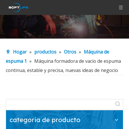
Hogar
»
productos
»
Otros
»
Máquina de
espuma 1
»
Máquina formadora de vacío de espuma
continua, estable y precisa, nuevas ideas de negocio
categoria de producto